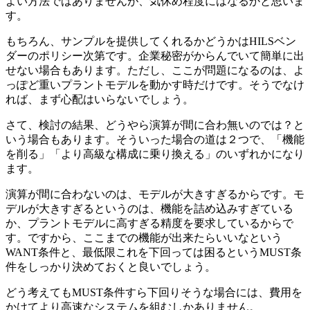
よい方法ではありませんが、気休め程度にはなるかと思いま
す。
もちろん、サンプルを提供してくれるかどうかはHILSベン
ダーのポリシー次第です。企業秘密がからんでいて簡単に出
せない場合もあります。ただし、ここが問題になるのは、よ
っぽど重いプラントモデルを動かす時だけです。そうでなけ
れば、まず心配はいらないでしょう。
さて、検討の結果、どうやら演算が間に合わ無いのでは？と
いう場合もあります。そういった場合の道は２つで、「機能
を削る」「より高級な構成に乗り換える」のいずれかになり
ます。
演算が間に合わないのは、モデルが大きすぎるからです。モ
デルが大きすぎるというのは、機能を詰め込みすぎている
か、プラントモデルに高すぎる精度を要求しているからで
す。ですから、ここまでの機能が出来たらいいなという
WANT条件と、最低限これを下回っては困るというMUST条
件をしっかり決めておくと良いでしょう。
どう考えてもMUST条件すら下回りそうな場合には、費用を
かけてより高速なシステムを組むしかありません。