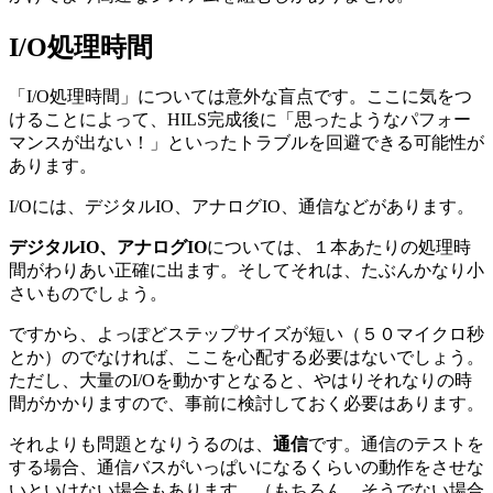
I/O処理時間
「I/O処理時間」については意外な盲点です。ここに気をつ
けることによって、HILS完成後に「思ったようなパフォー
マンスが出ない！」といったトラブルを回避できる可能性が
あります。
I/Oには、デジタルIO、アナログIO、通信などがあります。
デジタルIO、アナログIO
については、１本あたりの処理時
間がわりあい正確に出ます。そしてそれは、たぶんかなり小
さいものでしょう。
ですから、よっぽどステップサイズが短い（５０マイクロ秒
とか）のでなければ、ここを心配する必要はないでしょう。
ただし、大量のI/Oを動かすとなると、やはりそれなりの時
間がかかりますので、事前に検討しておく必要はあります。
それよりも問題となりうるのは、
通信
です。通信のテストを
する場合、通信バスがいっぱいになるくらいの動作をさせな
いといけない場合もあります。（もちろん、そうでない場合